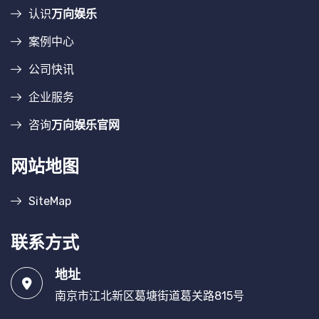
认识
万向娱乐
案例中心
公司快讯
企业服务
咨询
万向娱乐官网
网站地图
SiteMap
联系方式
地址
南京市江北新区葛塘街道葛关路815号