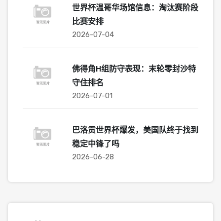
世界杯温哥华场馆信息：淘汰赛阶段
比赛安排
2026-07-04
佛得角H组防守表现：末轮零封沙特
守住排名
2026-07-01
巴洛贡世界杯爆发，美国队终于找到
稳定中锋了吗
2026-06-28