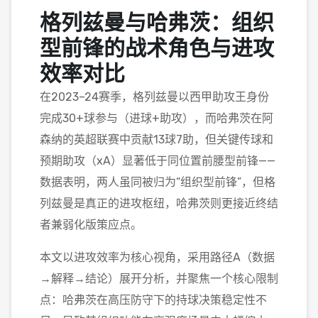
格列兹曼与哈弗茨：组织
型前锋的战术角色与进攻
效率对比
在2023–24赛季，格列兹曼以西甲助攻王身份
完成30+球参与（进球+助攻），而哈弗茨在阿
森纳的英超联赛中贡献13球7助，但关键传球和
预期助攻（xA）显著低于同位置前腰型前锋——
数据表明，两人虽同被归为“组织型前锋”，但格
列兹曼是真正的进攻枢纽，哈弗茨则更接近终结
者兼弱化版策应点。
本文以进攻效率为核心视角，采用路径A（数据
→解释→结论）展开分析，并聚焦一个核心限制
点：哈弗茨在高压防守下的持球决策稳定性不