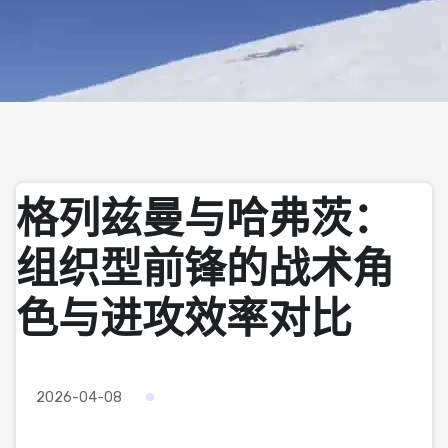
格列兹曼与哈弗茨：
组织型前锋的战术角
色与进攻效率对比
2026-04-08