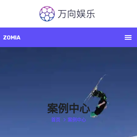
案例中心
首页
案例中心