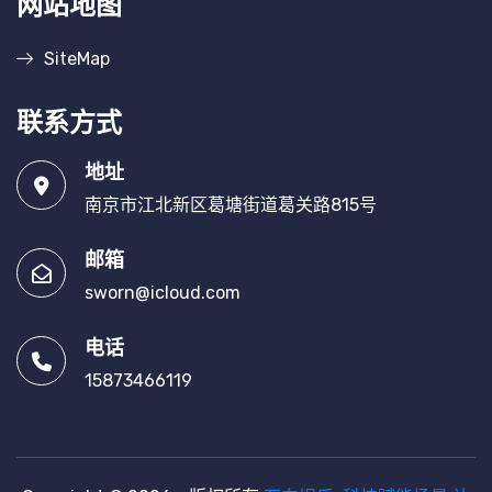
网站地图
SiteMap
联系方式
地址
南京市江北新区葛塘街道葛关路815号
邮箱
sworn@icloud.com
电话
15873466119