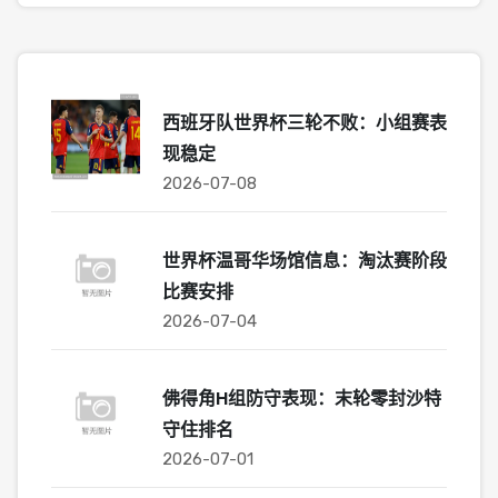
西班牙队世界杯三轮不败：小组赛表
现稳定
2026-07-08
世界杯温哥华场馆信息：淘汰赛阶段
比赛安排
2026-07-04
佛得角H组防守表现：末轮零封沙特
守住排名
2026-07-01