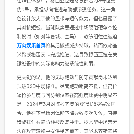
在拜仁体系中，穆西亚拉通常被部署为8号位或
伪9号，承担纵向推进与肋部渗透任务。这一角
色设计放大了他的盘带与短传能力，但也暴露了
其对抗短板。当球队需要通过中场硬碰硬争夺控
制权时（如对阵曼城、皇马），教练组往往被迫
万向娱乐首页
将其后撤或减少持球，转而依赖基
米希或格雷茨卡完成推进。这导致穆西亚拉在关
键战役中的实际影响力被系统性削弱。
更关键的是，他的无球跑动与防守贡献尚未达到
顶级B2B中场标准。尽管跑动距离不低，但高位
逼抢参与度与回防到位率在高强度比赛中明显不
足。2024年3月对阵拉齐奥的欧冠1/8决赛次回
合，他在下半场因体能下降导致多次失位，直接
造成拜仁右路防线被反复冲击。技术型中场若无
法在攻守转换中提供稳定覆盖，其战术容错率将