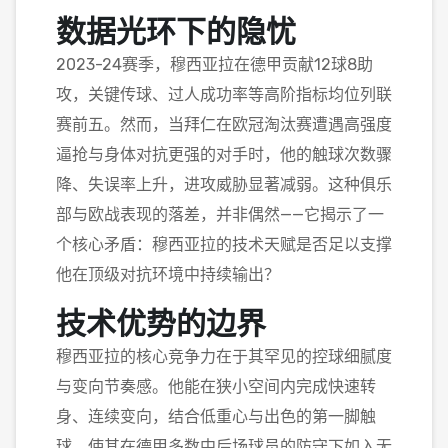
数据光环下的隐忧
2023-24赛季，穆西亚拉在德甲贡献12球8助
攻，关键传球、过人成功率等高阶指标均位列联
赛前五。然而，当拜仁在欧冠淘汰赛遭遇高强度
逼抢与身体对抗更强的对手时，他的触球次数骤
降、失误率上升，进攻威胁显著减弱。这种俱乐
部与欧战表现的落差，并非偶然——它揭示了一
个核心矛盾：穆西亚拉的技术天赋是否足以支撑
他在顶级对抗环境中持续输出？
技术优势的边界
穆西亚拉的核心竞争力在于其罕见的控球细腻度
与变向节奏感。他能在狭小空间内完成快速转
身、连续变向，结合低重心与出色的第一脚触
球，使其在德甲多数中后场球员的防守下如入无