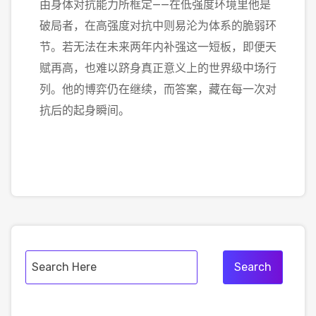
由身体对抗能力所框定——在低强度环境里他是
破局者，在高强度对抗中则易沦为体系的脆弱环
节。若无法在未来两年内补强这一短板，即便天
赋再高，也难以跻身真正意义上的世界级中场行
列。他的博弈仍在继续，而答案，藏在每一次对
抗后的起身瞬间。