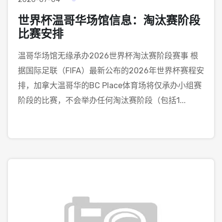
世界杯温哥华场馆信息：淘汰赛阶段
比赛安排
温哥华场馆无缘承办2026世界杯淘汰赛阶段赛事 根
据国际足联（FIFA）最新公布的2026年世界杯赛程安
排，加拿大温哥华的BC Place体育场将仅承办小组赛
阶段的比赛，不会举办任何淘汰赛阶段（包括1...