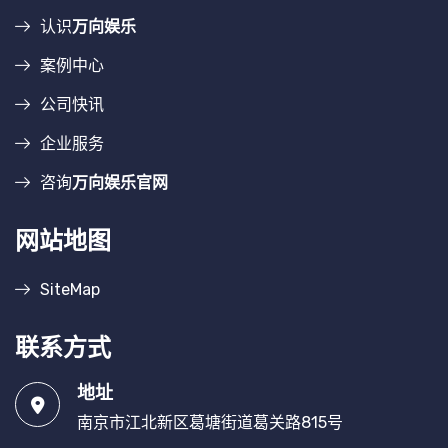
认识
万向娱乐
案例中心
公司快讯
企业服务
咨询
万向娱乐官网
网站地图
SiteMap
联系方式
地址
南京市江北新区葛塘街道葛关路815号