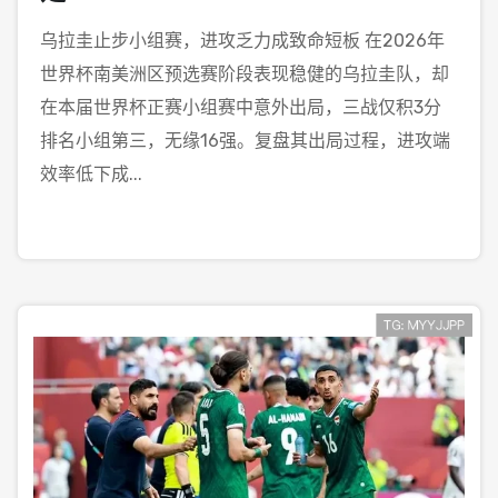
乌拉圭止步小组赛，进攻乏力成致命短板 在2026年
世界杯南美洲区预选赛阶段表现稳健的乌拉圭队，却
在本届世界杯正赛小组赛中意外出局，三战仅积3分
排名小组第三，无缘16强。复盘其出局过程，进攻端
效率低下成...