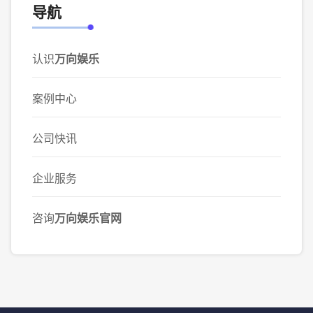
导航
认识
万向娱乐
案例中心
公司快讯
企业服务
咨询
万向娱乐官网