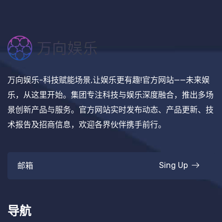
万向娱乐-科技赋能场景,让娱乐更有趣!官方网站——未来娱
乐，从这里开始。集团专注科技与娱乐深度融合，推出多场
景创新产品与服务。官方网站实时发布动态、产品更新、技
术报告及招商信息，欢迎各界伙伴携手前行。
Sing Up
导航