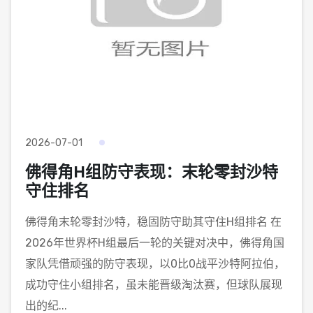
2026-07-01
佛得角H组防守表现：末轮零封沙特
守住排名
佛得角末轮零封沙特，稳固防守助其守住H组排名 在
2026年世界杯H组最后一轮的关键对决中，佛得角国
家队凭借顽强的防守表现，以0比0战平沙特阿拉伯，
成功守住小组排名，虽未能晋级淘汰赛，但球队展现
出的纪...