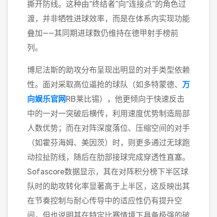
撕开防线。这种由“终结者”向“连接点”的角色过
渡，并非牺牲进球效率，而是在体系内实现功能
叠加——其同期进球数仍维持在德甲射手榜前
列。
博尼法斯的助攻分布呈现出明显的对手类型依赖
性。面对采取高位逼抢的球队（如多特蒙德、
万
向娱乐官网
RB莱比锡），他更倾向于快速反击
中的一对一突破后横传，利用速度优势制造局部
人数优势；而在对阵深度落位、压缩空间的对手
（如霍芬海姆、美因茨）时，则更多通过无球跑
动拉扯防线，随后在肋部接球完成穿透性直塞。
Sofascore数据显示，其在对阵积分榜下半区球
队时的助攻转化率显著高于上半区，这反映出其
在节奏控制与耐心传导中的适应性仍有提升空
间，但也说明其在特定比赛情境下具备极强的破