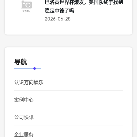
巴洛贡世界杯爆发，美国队终于找到
稳定中锋了吗
2026-06-28
导航
认识
万向娱乐
案例中心
公司快讯
企业服务