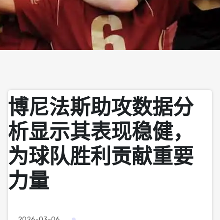
博尼法斯助攻数据分
析显示其表现稳健，
为球队胜利贡献重要
力量
2026-03-06