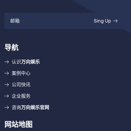
Sing Up
导航
认识
万向娱乐
案例中心
公司快讯
企业服务
咨询
万向娱乐官网
网站地图