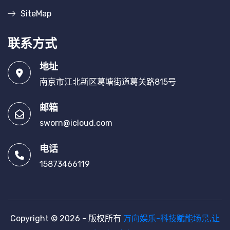
SiteMap
联系方式
地址
南京市江北新区葛塘街道葛关路815号
邮箱
sworn@icloud.com
电话
15873466119
Copyright © 2026 - 版权所有
万向娱乐-科技赋能场景,让