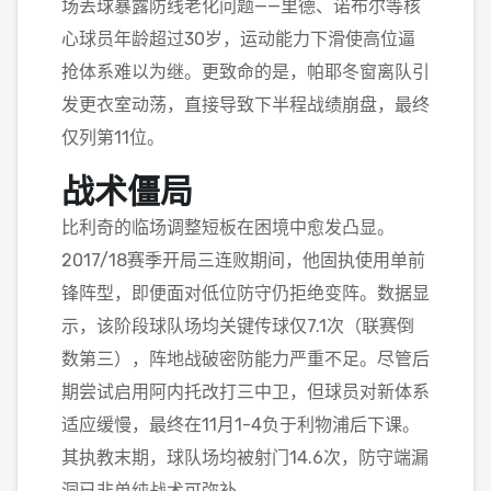
场丢球暴露防线老化问题——里德、诺布尔等核
心球员年龄超过30岁，运动能力下滑使高位逼
抢体系难以为继。更致命的是，帕耶冬窗离队引
发更衣室动荡，直接导致下半程战绩崩盘，最终
仅列第11位。
战术僵局
比利奇的临场调整短板在困境中愈发凸显。
2017/18赛季开局三连败期间，他固执使用单前
锋阵型，即便面对低位防守仍拒绝变阵。数据显
示，该阶段球队场均关键传球仅7.1次（联赛倒
数第三），阵地战破密防能力严重不足。尽管后
期尝试启用阿内托改打三中卫，但球员对新体系
适应缓慢，最终在11月1-4负于利物浦后下课。
其执教末期，球队场均被射门14.6次，防守端漏
洞已非单纯战术可弥补。