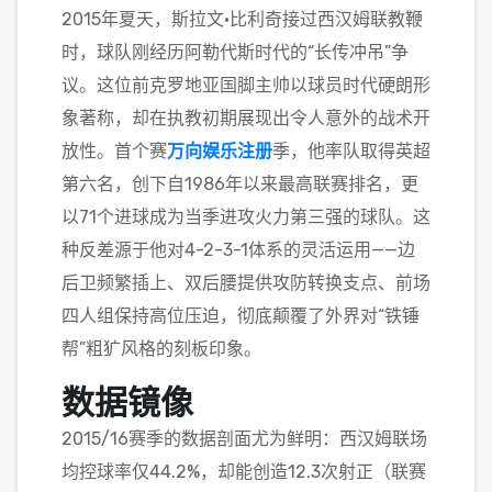
2015年夏天，斯拉文·比利奇接过西汉姆联教鞭
时，球队刚经历阿勒代斯时代的“长传冲吊”争
议。这位前克罗地亚国脚主帅以球员时代硬朗形
象著称，却在执教初期展现出令人意外的战术开
放性。首个赛
万向娱乐注册
季，他率队取得英超
第六名，创下自1986年以来最高联赛排名，更
以71个进球成为当季进攻火力第三强的球队。这
种反差源于他对4-2-3-1体系的灵活运用——边
后卫频繁插上、双后腰提供攻防转换支点、前场
四人组保持高位压迫，彻底颠覆了外界对“铁锤
帮”粗犷风格的刻板印象。
数据镜像
2015/16赛季的数据剖面尤为鲜明：西汉姆联场
均控球率仅44.2%，却能创造12.3次射正（联赛