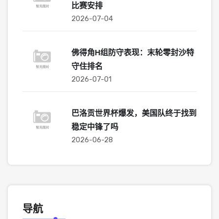
比赛安排
2026-07-04
佛得角H组防守表现：末轮零封沙特
守住排名
2026-07-01
巴洛贡世界杯爆发，美国队终于找到
稳定中锋了吗
2026-06-28
导航