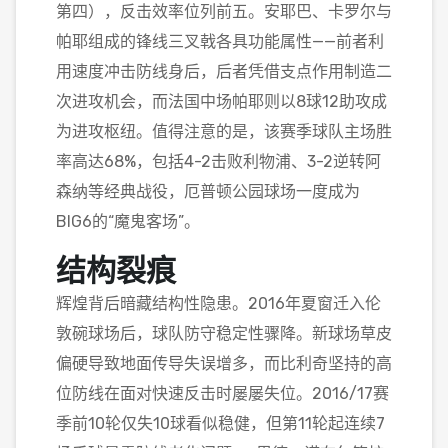
第四），反击效率位列前五。安耶巴、卡罗尔与
帕耶组成的锋线三叉戟各具功能属性——前者利
用速度冲击防线身后，后者凭借支点作用制造二
次进攻机会，而法国中场帕耶则以8球12助攻成
为进攻枢纽。值得注意的是，该赛季球队主场胜
率高达68%，包括4-2击败利物浦、3-2逆转阿
森纳等经典战役，厄普顿公园球场一度成为
BIG6的“魔鬼客场”。
结构裂痕
辉煌背后暗藏结构性隐患。2016年夏窗迁入伦
敦碗球场后，球队防守稳定性骤降。新球场草皮
偏硬导致地面传导失误增多，而比利奇坚持的高
位防线在面对快速反击时屡屡失位。2016/17赛
季前10轮仅失10球看似稳健，但第11轮起连续7