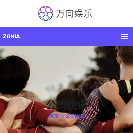
公司快讯
首页
公司快讯