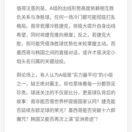
值得注意的是，A组的出线形势高度依赖相互胜
负关系与净胜球。任何一场冷门都可能彻底打乱
格局。南非若爆冷胜捷克，将极大提升自身出线
希望，同时将捷克推向悬崖；反之，若捷克大
胜，则可能凭借净胜球优势在末轮掌握主动。而
墨西哥与韩国之间的直接对话，或许才是决定小
组头名归属的关键战役。
舆论场上，有人认为A组是“实力最平均”的小组
之一，缺乏绝对霸主，却也意味着每一分都弥足
珍贵。球迷关注的不仅是比分，更是球队背后的
故事：南非能否借世界杯提振国家认同？捷克能
否延续东欧足球的荣光？墨西哥能否突破十六郎
魔咒？韩国又能否再次上演“亚洲奇迹”？