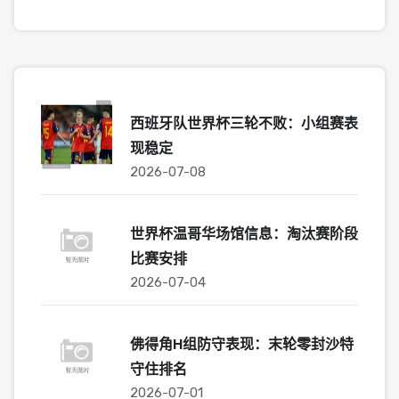
西班牙队世界杯三轮不败：小组赛表
现稳定
2026-07-08
世界杯温哥华场馆信息：淘汰赛阶段
比赛安排
2026-07-04
佛得角H组防守表现：末轮零封沙特
守住排名
2026-07-01