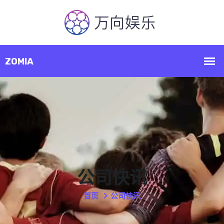
公司快讯
首页
公司快讯