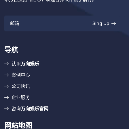
Sing Up
导航
认识
万向娱乐
案例中心
公司快讯
企业服务
咨询
万向娱乐官网
网站地图