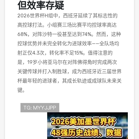
但效率存疑
2026世界杯H组中，西班牙延续了其标志性的
高控球打法。小组赛三场比赛平均控球率高达
68%，对阵沙特一役甚至达到74%。然而，这种
控球优势并未完全转化为进球效率——全队场均
射正仅4.3次，转化率不足15%。值得注意的
是，19岁小将亚马尔在对阵佛得角时完成两次
关键传球并打入制胜球，成为西班牙近三届世界
杯最年轻的进球者，其成长轨迹或成球队未来关
键。