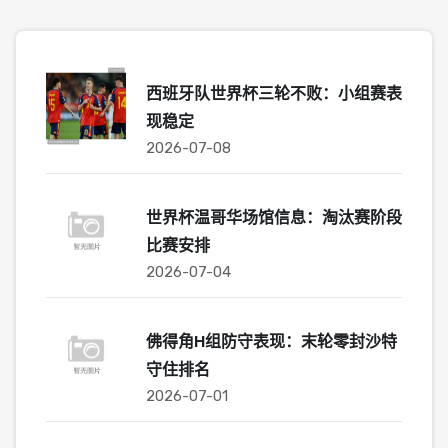
西班牙队世界杯三轮不败：小组赛表
现稳定
2026-07-08
世界杯温哥华场馆信息：淘汰赛阶段
比赛安排
2026-07-04
佛得角H组防守表现：末轮零封沙特
守住排名
2026-07-01