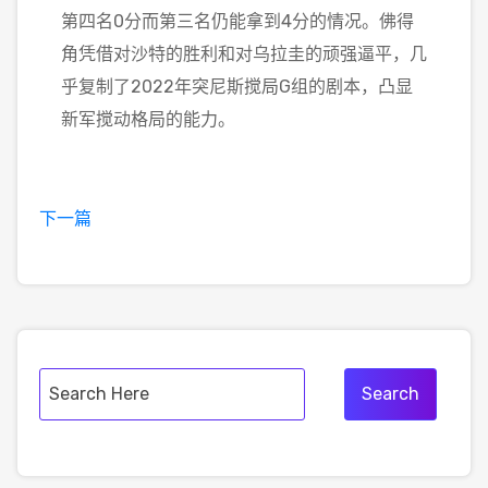
第四名0分而第三名仍能拿到4分的情况。佛得
角凭借对沙特的胜利和对乌拉圭的顽强逼平，几
乎复制了2022年突尼斯搅局G组的剧本，凸显
新军搅动格局的能力。
下一篇