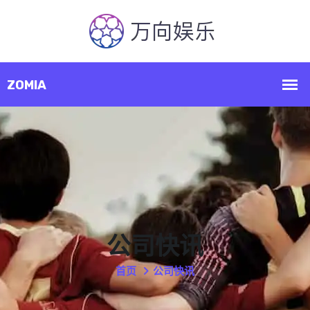
公司快讯
首页
公司快讯