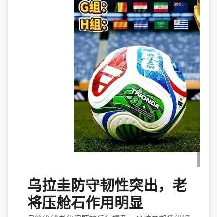
乌拉圭防守韧性突出，老
将压舱石作用明显