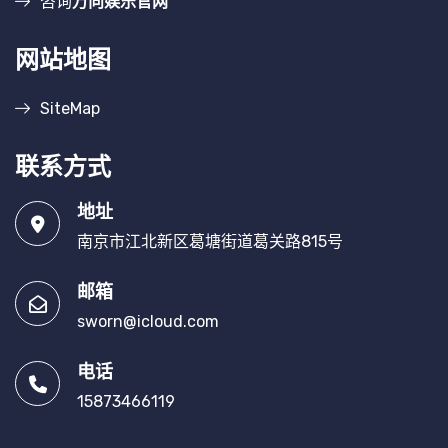
咨询
万向娱乐官网
网站地图
SiteMap
联系方式
地址
南京市江北新区葛塘街道葛关路815号
邮箱
sworn@icloud.com
电话
15873466119