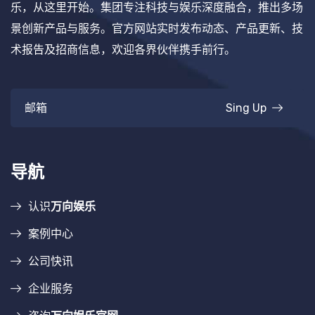
乐，从这里开始。集团专注科技与娱乐深度融合，推出多场
景创新产品与服务。官方网站实时发布动态、产品更新、技
术报告及招商信息，欢迎各界伙伴携手前行。
Sing Up
导航
认识
万向娱乐
案例中心
公司快讯
企业服务