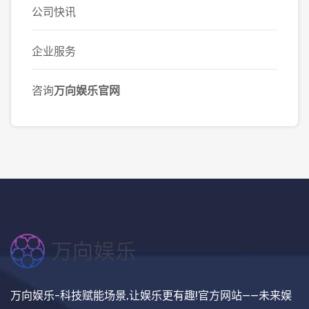
公司快讯
企业服务
咨询
万向娱乐官网
万向娱乐-科技赋能场景,让娱乐更有趣!官方网站——未来娱