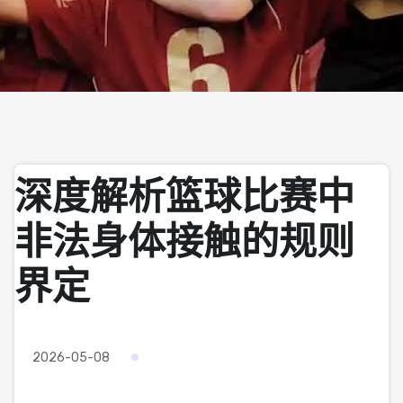
深度解析篮球比赛中
非法身体接触的规则
界定
2026-05-08