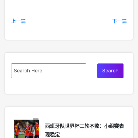
上一篇
下一篇
西班牙队世界杯三轮不败：小组赛表
现稳定