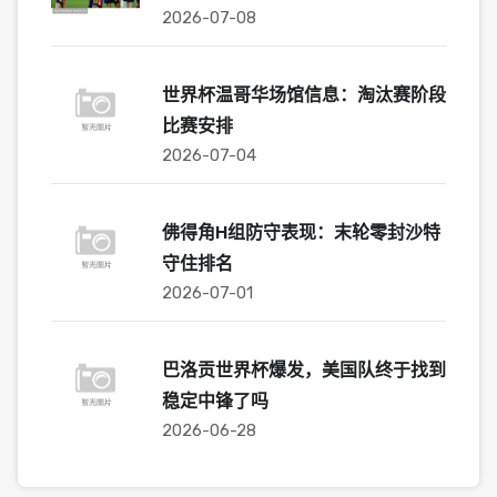
2026-07-08
世界杯温哥华场馆信息：淘汰赛阶段
比赛安排
2026-07-04
佛得角H组防守表现：末轮零封沙特
守住排名
2026-07-01
巴洛贡世界杯爆发，美国队终于找到
稳定中锋了吗
2026-06-28