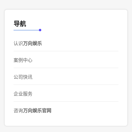
导航
认识
万向娱乐
案例中心
公司快讯
企业服务
咨询
万向娱乐官网