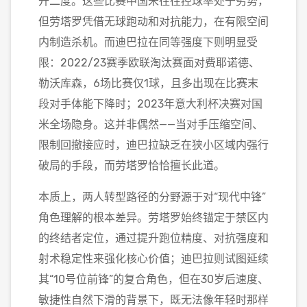
开二度。这些比赛中国米往往控球率处于劣势，
但劳塔罗凭借无球跑动和对抗能力，在有限空间
内制造杀机。而迪巴拉在同等强度下则明显受
限：2022/23赛季欧联淘汰赛面对费耶诺德、
勒沃库森，6场比赛仅1球，且多出现在比赛末
段对手体能下降时；2023年意大利杯决赛对国
米全场隐身。这并非偶然——当对手压缩空间、
限制回撤接应时，迪巴拉缺乏在狭小区域内强行
破局的手段，而劳塔罗恰恰擅长此道。
本质上，两人转型路径的分野源于对“现代中锋”
角色理解的根本差异。劳塔罗始终锚定于禁区内
的终结者定位，通过提升跑位精度、对抗强度和
射术稳定性来强化核心价值；迪巴拉则试图延续
其“10号位前锋”的复合角色，但在30岁后速度、
敏捷性自然下滑的背景下，既无法像年轻时那样