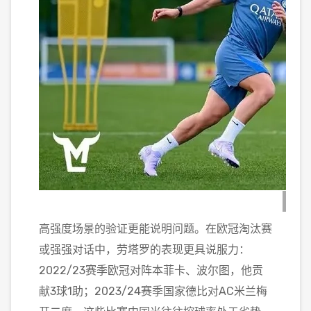
高强度场景的验证更能说明问题。在欧冠淘汰赛
或强强对话中，劳塔罗的表现更具说服力：
2022/23赛季欧冠对阵本菲卡、波尔图，他贡
献3球1助；2023/24赛季国家德比对AC米兰梅