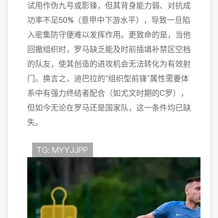
试用作伪九号或影锋，但其背身能力弱、对抗成
功率不足50%（意甲中下游水平），导致一旦陷
入密集防守便难以发挥作用。更致命的是，当他
回撤组织时，罗马缺乏能及时前插填补禁区空档
的队友，使其创造的进攻机会无法转化为有效射
门。换言之，迪巴拉的“组织型前锋”属性需要体
系中有强力终结者配合（如尤文时期的C罗），
但如今无论在罗马还是国家队，这一条件均已缺
失。