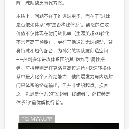
阵，球队缺乏替代方案。
本质上，问题不在于谁进球更多，而在于“进球
是否依赖体系”与“是否构建体系”。凯恩的进攻
价值不仅体现在射门转化率（生涯英超xG转化
率常年高于预期），更在于他通过无球跑动、背
身持球和短传配合，为孙兴慜等队友创造空间
——热刺多年进攻体系围绕其“伪九号”属性搭
建。萨拉赫则是在克洛普高位逼抢+快速转换体
系中最大化个人终结能力，他的爆发力与内切射
门是体系的终端输出，但并非组织起点。换言
之，凯恩是体系的“发起者+终结者”，萨拉赫是
体系的“最优解执行者”。