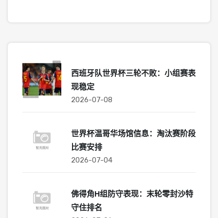
西班牙队世界杯三轮不败：小组赛表
现稳定
2026-07-08
世界杯温哥华场馆信息：淘汰赛阶段
比赛安排
2026-07-04
佛得角H组防守表现：末轮零封沙特
守住排名