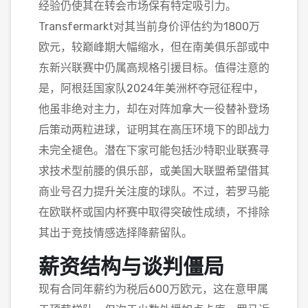
经验仍使其在转会市场保有特定吸引力。
Transfermarkt对其当前身价评估约为1800万
欧元，较巅峰期大幅缩水，但在南美俱乐部或中
东新兴联赛中仍属高规格引援目标。值得注意的
是，阿根廷国家队2024年美洲杯夺冠征程中，
他虽非绝对主力，却在对阵加拿大一役替补登场
后策动两粒进球，证明其在高压环境下的即战力
未完全褪色。潜在下家可能包括沙特职业联赛寻
求技术型前腰的俱乐部，或美国大联盟希望借其
商业号召力提升关注度的球队。不过，若罗马能
在欧联杯或国内杯赛中取得突破性成绩，不排除
其出于竞技情感选择降薪留队。
薪资结构与谈判僵局
现有合同年薪约为税后600万欧元，这在意甲属