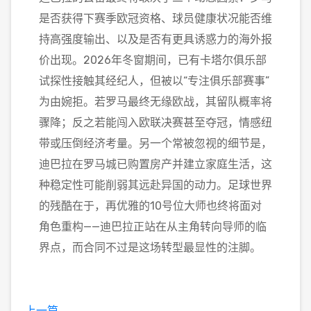
是否获得下赛季欧冠资格、球员健康状况能否维
持高强度输出、以及是否有更具诱惑力的海外报
价出现。2026年冬窗期间，已有卡塔尔俱乐部
试探性接触其经纪人，但被以“专注俱乐部赛事”
为由婉拒。若罗马最终无缘欧战，其留队概率将
骤降；反之若能闯入欧联决赛甚至夺冠，情感纽
带或压倒经济考量。另一个常被忽视的细节是，
迪巴拉在罗马城已购置房产并建立家庭生活，这
种稳定性可能削弱其远赴异国的动力。足球世界
的残酷在于，再优雅的10号位大师也终将面对
角色重构——迪巴拉正站在从主角转向导师的临
界点，而合同不过是这场转型最显性的注脚。
上一篇