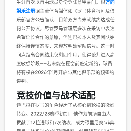
生涯首次以自由球员身份登陆意甲豪门。根
万向
娱乐注册
据主流体育媒体如《罗马体育报》及俱
乐部官方公告确认，目前双方尚未就续约达成任
何公开协议。尽管罗马管理层多次在采访中表达
希望延长合作的意愿，但迪巴拉本人及其团队始
终保持谨慎态度，未释放明确留队信号。这一时
间点距离合同结束仅剩四个月，使得谈判进入高
度敏感阶段——若未能在夏窗前敲定新约，球员
将有权在2026年1月开启与其他俱乐部的预签约
谈判。
竞技价值与战术适配
迪巴拉在罗马的角色经历了从核心到轮换的微妙
转变。2022/23赛季初期，他作为前场自由人
贡献了12粒进球和7次助攻，成为穆里尼奥“非典