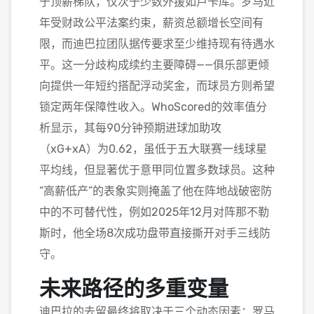
于顶薪梯队，仅次于少数外援如卢卡库。罗马近
年受财政公平法案约束，薪资总额增长空间有
限，而迪巴拉团队据传要求至少维持现有待遇水
平。这一分歧构成续约主要障碍——俱乐部更倾
向提供一年短约搭配浮动奖金，而球员方则希望
锁定两年保障性收入。WhoScored的效率值分
析显示，其每90分钟预期进球加助攻
（xG+xA）为0.62，虽低于五大联赛一线球星
平均线，但显著优于意甲同位置多数球员。这种
“高薪低产”的表象实则掩盖了他在阵地战破密防
中的不可替代性，例如2025年12月对阵那不勒
斯时，他全场8次成功盘带直接撕开对手三线防
守。
未来路径的多重变量
迪巴拉的去留最终将取决于三个动态因素：罗马