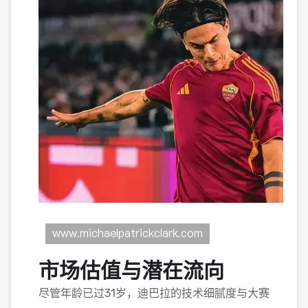
市场估值与潜在流向
尽管年龄已过31岁，迪巴拉的技术细腻度与大赛