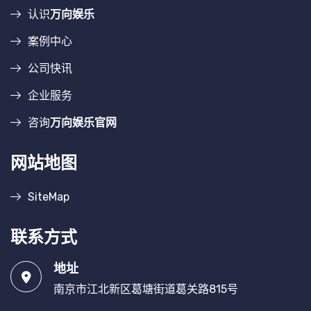
认识
万向娱乐
案例中心
公司快讯
企业服务
咨询
万向娱乐官网
网站地图
SiteMap
联系方式
地址
南京市江北新区葛塘街道葛关路815号