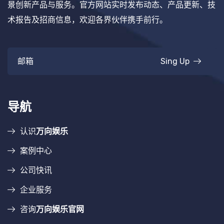
景创新产品与服务。官方网站实时发布动态、产品更新、技
术报告及招商信息，欢迎各界伙伴携手前行。
Sing Up
导航
认识
万向娱乐
案例中心
公司快讯
企业服务
咨询
万向娱乐官网