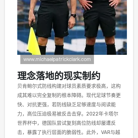
理念落地的现实制约
贝肯鲍尔式防线构建对球员素质要求极高，这构
成其难以完全复制的根本障碍。现代足球节奏更
快、对抗更强，若防线缺乏足够速度与阅读能
力，高位压迫极易被反击击穿。2022年卡塔尔
世界杯中，德国队尝试复刻高位防线却屡遭反
击，暴露了执行层面的脆弱性。此外，VAR与越