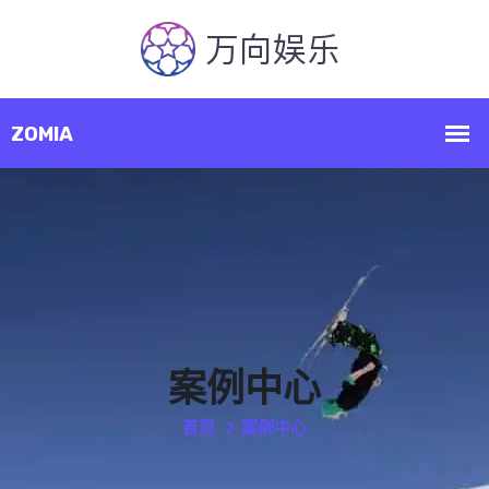
案例中心
首页
案例中心