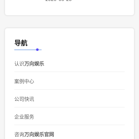
导航
认识
万向娱乐
案例中心
公司快讯
企业服务
咨询
万向娱乐官网