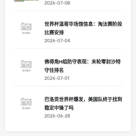
2026-07-08
世界杯温哥华场馆信息：淘汰赛阶段
比赛安排
2026-07-04
佛得角H组防守表现：末轮零封沙特
守住排名
2026-07-01
巴洛贡世界杯爆发，美国队终于找到
稳定中锋了吗
2026-06-28