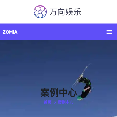
案例中心
首页
案例中心